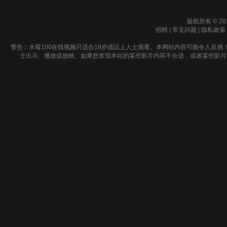
版权所有 © 20
招聘
|
常见问题
|
隐私政策
警告︰水莓100在线视频只适合18岁或以上人士观看。本网站内容可能令人反感
士出示、播放或放映。如果您发现本站的某些影片内容不合适，或者某些影片侵犯了您