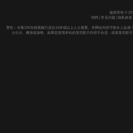
版权所有 © 20
招聘
|
常见问题
|
隐私政策
警告︰水莓100在线视频只适合18岁或以上人士观看。本网站内容可能令人反感
士出示、播放或放映。如果您发现本站的某些影片内容不合适，或者某些影片侵犯了您